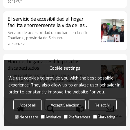
ciudad de Jinzhou, provincia de Liaoning, organizó
2019/7/1
una actividad de "miembros en servicio que visitan la
comunidad" y visitaron a algunas de las personas
pobres con discapacidad visual. en la calle Tanghezi.
El servicio de accesibilidad al hogar
facilita enormemente la vida de las
personas con discapacidad.
Servicio de accesibilidad domiciliaria en la calle
Chadianzi, provincia de Sichuan.
2019/1/12
Hacer el hogar accesible para los
discapacitados
Cookie settings
El personal de la oficina de la calle Xinhua en la
We use cookies to provide you with the best possible
ciudad de Yinchuan, Ningxia, distribuyó ollas
experience. They also allow us to analyze user behavior in
arroceras en braille para familias con discapacitados
empobrecidos en su jurisdicción.
order to constantly improve the website for you.
2019/3/14
Accept all
Accept Selection
Reject All
Inicio
búsqueda
categoría
Enviar consulta
Necessary
Analytics
Preferences
Marketing