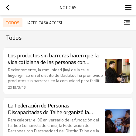
NOTICIAS
TODOS
HACER CASA ACCESIBLE
Todos
Los productos sin barreras hacen que la
vida cotidiana de las personas con
discapacidad sea más cómoda
Recientemente, la comunidad Jiuyi de la calle
Jiugongmiao en el distrito de Dadukou ha promovido
productos sin barreras en la comunidad para facilitar
la vida diaria de los discapacitados y los ancianos. Es
2019/3/18
la introducción de estos productos que han resuelto
los problemas de los grupos discapacitados en la
comunidad y son bienvenidos por todos.
La Federación de Personas
Discapacitadas de Taihe organizó la
actividad "miembros en servicio que
Para celebrar el 98 aniversario de la fundación del
visitan la comunidad"
Partido Comunista de China, la Federación de
Personas con Discapacidad del Distrito Taihe de la